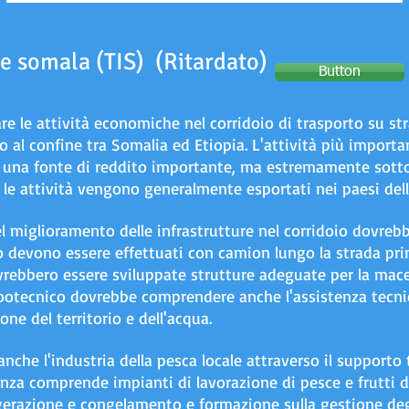
ne somala (TIS)
(Ritardato)
Button
re le attività economiche nel corridoio di trasporto su str
ino al confine tra Somalia ed Etiopia. L'attività più import
 è una fonte di reddito importante, ma estremamente sott
e le attività vengono generalmente esportati nei paesi dell
el miglioramento delle infrastrutture nel corridoio dovrebb
o devono essere effettuati con camion lungo la strada princ
ovrebbero essere sviluppate strutture adeguate per la mace
 zootecnico dovrebbe comprendere anche l'assistenza tecni
one del territorio e dell'acqua.
anche l'industria della pesca locale attraverso il supporto 
enza comprende impianti di lavorazione di pesce e frutti 
igerazione e congelamento e formazione sulla gestione degli