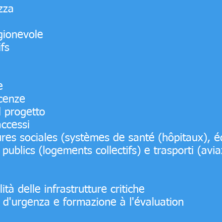
zza
gionevole
ifs
e
scenze
l progetto
accessi
ures sociales (systèmes de santé (hôpitaux), é
publics (logements collectifs) e trasporti (avi
ità delle infrastrutture critiche
i d'urgenza e formazione à l'évaluation