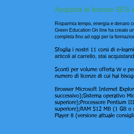
Acquista le licenze SES d
Risparmia tempo, energia e denaro con
Green Education On line ha creato una
completa fino ad oggi per la formazio
Sfoglia i nostri 11 corsi di e-learn
articoli al carrello, stai acquist
W
Sconti per volume offerta
e per
numero di licenze di cui hai biso
Browser Microsoft Internet Explor
successivo);Sistema operativo Mi
superiore);Processore Pentium II
superiore);RAM 512 MB (1 GB o su
Player 8 (versione attuale consig