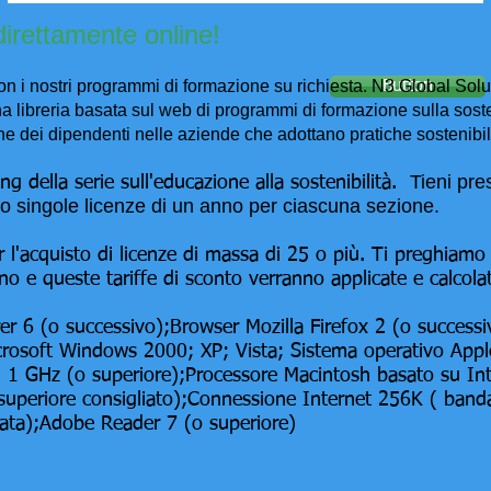
irettamente online!
 i nostri programmi di formazione su richiesta. N3 Global Soluti
Button
 libreria basata sul web di programmi di formazione sulla sosten
ne dei dipendenti nelle aziende che adottano pratiche sostenibi
Tieni pr
ing della serie sull'educazione alla sostenibilità.
ando singole licenze di un anno per ciascuna sezione.
 l'acquisto di licenze di massa di 25 o più. Ti preghiamo 
gno e queste tariffe di sconto verranno applicate e calco
er 6 (o successivo);Browser Mozilla Firefox 2 (o success
crosoft Windows 2000; XP; Vista; Sistema operativo App
I 1 GHz (o superiore);Processore Macintosh basato su I
periore consigliato);Connessione Internet 256K ( banda
liata);Adobe Reader 7 (o superiore)