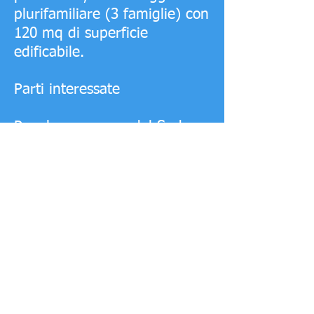
plurifamiliare (3 famiglie) con
120 mq di superficie
edificabile.
Parti interessate
Popolo e governo del Sud
Africa
Piano di attuazione
Il progetto che viene
presentato, è un alloggio
plurifamiliare (3 famiglie) con
120 mq di superficie
edificabile.